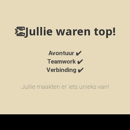
👏Jullie waren top!
Avontuur ✔️
Teamwork ✔️
Verbinding ✔️
Jullie maakten er iets unieks van!